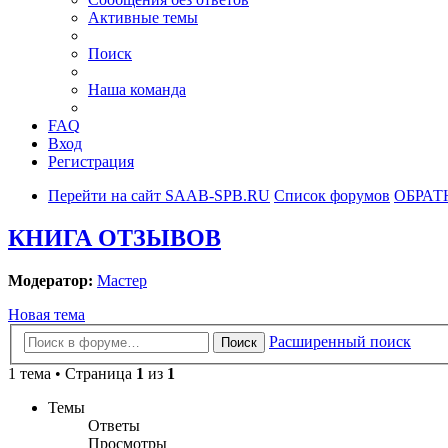
Активные темы
Поиск
Наша команда
FAQ
Вход
Регистрация
Перейти на сайт SAAB-SPB.RU
Список форумов
ОБРАТ
КНИГА ОТЗЫВОВ
Модератор:
Мастер
Новая тема
Расширенный поиск
Поиск
1 тема • Страница
1
из
1
Темы
Ответы
Просмотры